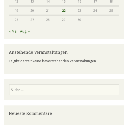
12
13
14
15
16
17
18
19
20
21
22
23
24
25
26
27
28
29
30
« Mai
Aug. »
Anstehende Veranstaltungen
Es gibt derzeit keine bevorstehenden Veranstaltungen.
Suchen
Neueste Kommentare