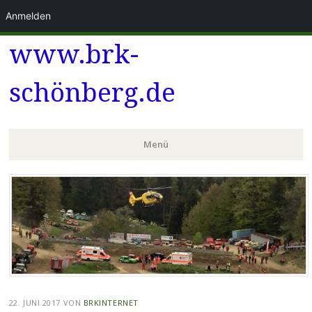
Anmelden
www.brk-
schönberg.de
Menü
Zum
Inhalt
springen
22. JUNI 2017
VON
BRKINTERNET