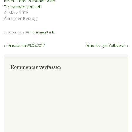
Keller – drei Personen zum
Teil schwer verletzt
4. März 2018
Ähnlicher Beitrag
Lesezeichen für
Permanentlink
.
Beitragsnavigation
←
Einsatz am 29.05.2017
Schönberger Volksfest
→
Kommentar verfassen